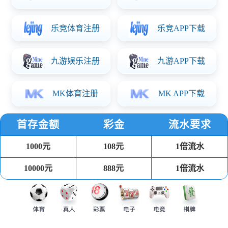
巴顿脚踝韧带撕裂康复进入冲刺阶段，天津津门虎锋线
双外援受伤期间进球数断崖下跌引对比
2026-08-01
10 次浏览