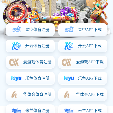
首页
/
体育快讯
/ 正文