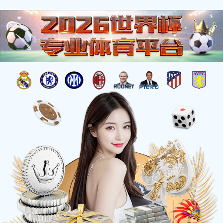
立即注册
乐动官网
官网 · 权威体
育数据平台
乐动官网 OFFICIAL WEBSITE
自2022年创立以来，
乐动官网
致力于为用户提供包括
NBA、英超、欧洲杯、LPL在内的热门赛事直播与数据
服务，广受用户信赖。
立即下载乐动官网APP